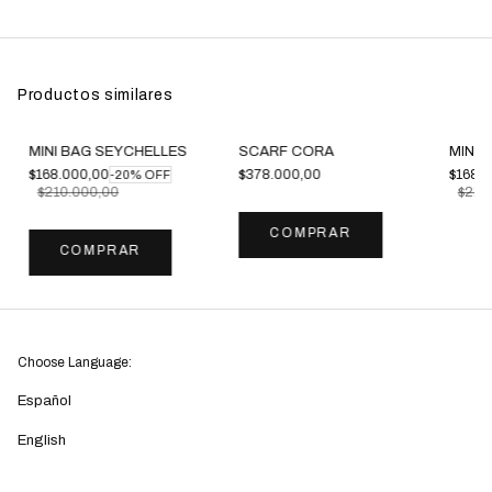
Productos similares
Sin stock
MINI BAG SEYCHELLES
SCARF CORA
MINI 
$168.000,00
$378.000,00
$168.
-
20
%
OFF
$210.000,00
$210
COMPRAR
COMPRAR
Choose Language:
Español
English