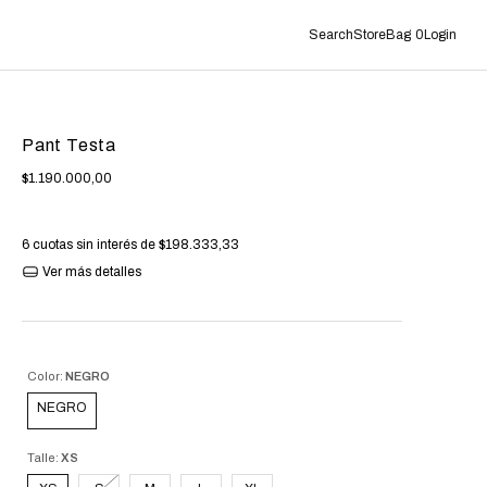
Search
Store
Bag
0
Login
Pant Testa
$1.190.000,00
6
cuotas sin interés de
$198.333,33
Ver más detalles
Color:
NEGRO
NEGRO
Talle:
XS