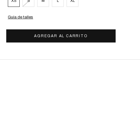
XS
S
M
L
XL
Guía de talles