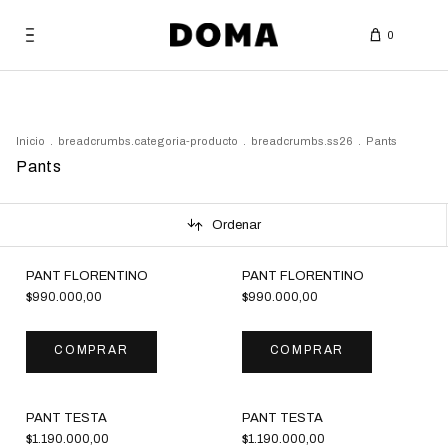
0
Bag
Inicio
.
breadcrumbs.categoria-producto
.
breadcrumbs.ss26
.
Pants
Pants
Ordenar
PANT FLORENTINO
PANT FLORENTINO
$990.000,00
$990.000,00
COMPRAR
COMPRAR
PANT TESTA
PANT TESTA
$1.190.000,00
$1.190.000,00