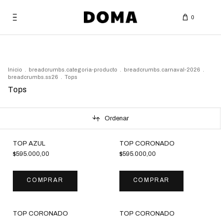
0
Bag
Inicio
.
breadcrumbs.categoria-producto
.
breadcrumbs.carnaval-2026
.
breadcrumbs.ss26
.
Tops
Tops
Ordenar
TOP AZUL
TOP CORONADO
$595.000,00
$595.000,00
COMPRAR
COMPRAR
TOP CORONADO
TOP CORONADO